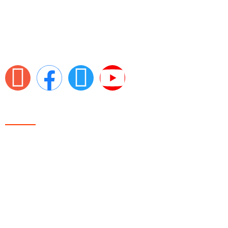
inovadoras e humanizadas para empresas e candidatos.
Na RhMais Talentos, reinventamos constantemente as
práticas de recrutamento, sempre com base em ética,
transparência e responsabilidade.
Menu
Início
Sobre a RH+
Serviços Pessoa Jurídica
Serviços Pessoa Física