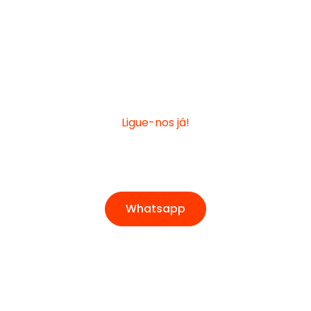
Precisa de ajuda?
Ligue-nos já!
+55 19 3231-9497
Whatsapp