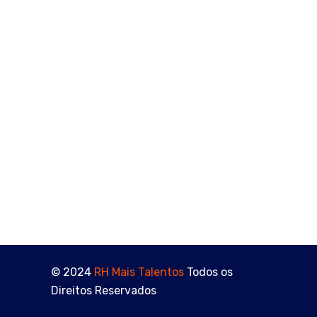
Resultados Que Você Nem Sabe Que Tem: Por Que
Tanta Gente Não Reconhece o Próprio Valor
O Que Ninguém Te Conta Antes de Trabalhar com
Recrutamento e Seleção
Como Entrar na Área de RH Sem Experiência: O
Mercado Fecha Portas, Mas Você Pode Criar a Sua
Retorno ou Feedback? Você Sabe a Diferença e Está
Preparado para Receber os Dois?
© 2024
RH Mais Talentos
Todos os
Direitos Reservados