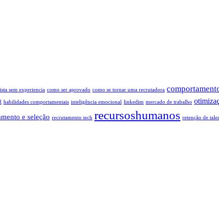
comportamento
sta sem experiencia
como ser aprovado
como se tornar uma recrutadora
otimiza
l
habilidades comportamentais
inteligência emocional
linkedim
mercado de trabalho
recursoshumanos
amento e seleção
recrutamento tech
retenção de tale