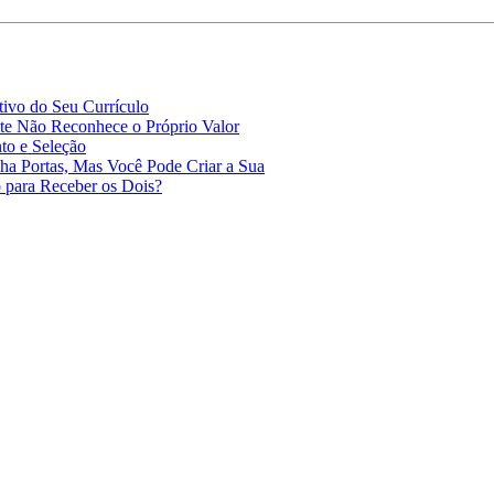
ivo do Seu Currículo
e Não Reconhece o Próprio Valor
to e Seleção
a Portas, Mas Você Pode Criar a Sua
 para Receber os Dois?