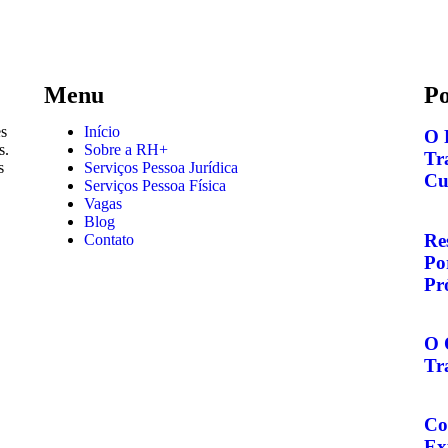
Menu
Po
es
Início
O 
s.
Sobre a RH+
Tr
s
Serviços Pessoa Jurídica
Cu
Serviços Pessoa Física
Vagas
Blog
Re
Contato
Po
Pr
O 
Tr
Co
Ex