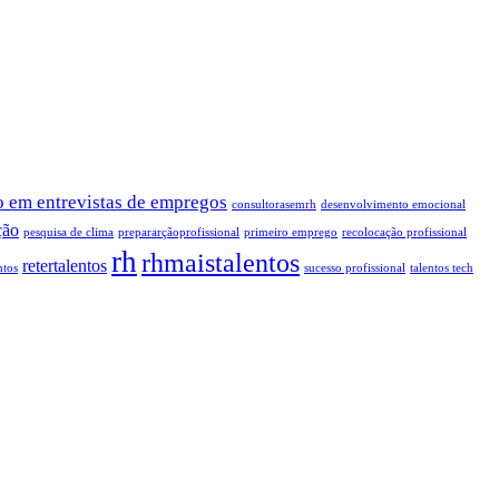
 em entrevistas de empregos
consultorasemrh
desenvolvimento emocional
ção
pesquisa de clima
prepararçãoprofissional
primeiro emprego
recolocação profissional
rh
rhmaistalentos
retertalentos
ntos
sucesso profissional
talentos tech