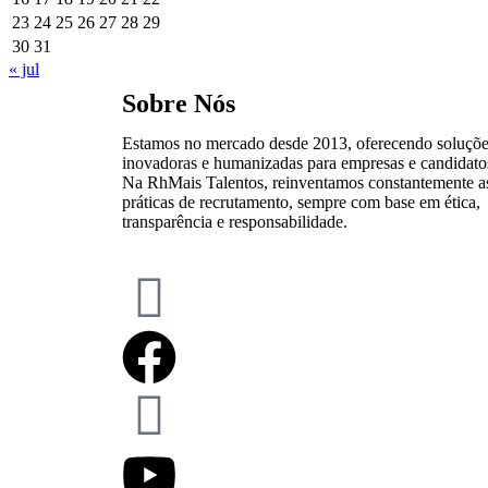
23
24
25
26
27
28
29
30
31
« jul
Sobre Nós
Estamos no mercado desde 2013, oferecendo soluçõ
inovadoras e humanizadas para empresas e candidato
Na RhMais Talentos, reinventamos constantemente a
práticas de recrutamento, sempre com base em ética,
transparência e responsabilidade.