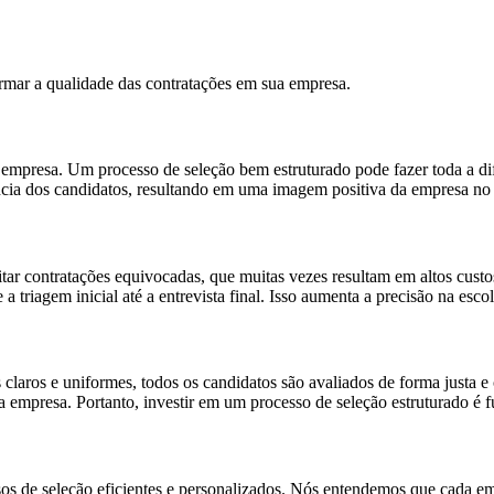
mar a qualidade das contratações em sua empresa.
 empresa. Um processo de seleção bem estruturado pode fazer toda a dif
ência dos candidatos, resultando em uma imagem positiva da empresa no
tar contratações equivocadas, que muitas vezes resultam em altos cus
a triagem inicial até a entrevista final. Isso aumenta a precisão na esco
 claros e uniformes, todos os candidatos são avaliados de forma justa e
a empresa. Portanto, investir em um processo de seleção estruturado é 
os de seleção eficientes e personalizados. Nós entendemos que cada emp