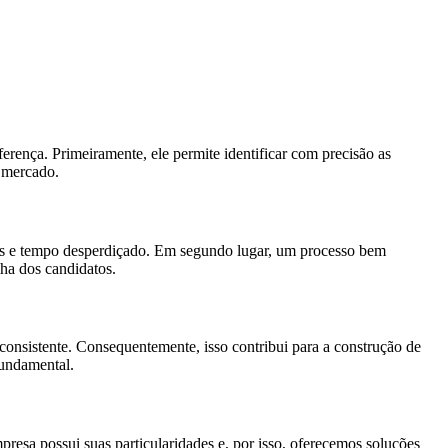
erença. Primeiramente, ele permite identificar com precisão as
 mercado.
tos e tempo desperdiçado. Em segundo lugar, um processo bem
lha dos candidatos.
 consistente. Consequentemente, isso contribui para a construção de
fundamental.
resa possui suas particularidades e, por isso, oferecemos soluções