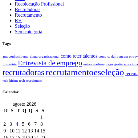
Recolocação Profissional
Recrutadoras
Recrutamento
RH
Seleção
Sem categoria
Tags
como reter talentos
autoconhecimento
clima organizacional
como se dar bem em entrevi
Entrevista de emprego
Entrevista
entrevistadeemprego
gestão emociona
recrutamentoeseleção
recrutadoras
recrut
tech hiring
tech recruitment
Calendar
agosto 2026
D
S
T
Q
Q
S
S
1
2
3
4
5
6
7
8
9
10
11
12
13
14
15
16
17
18
19
20
21
22