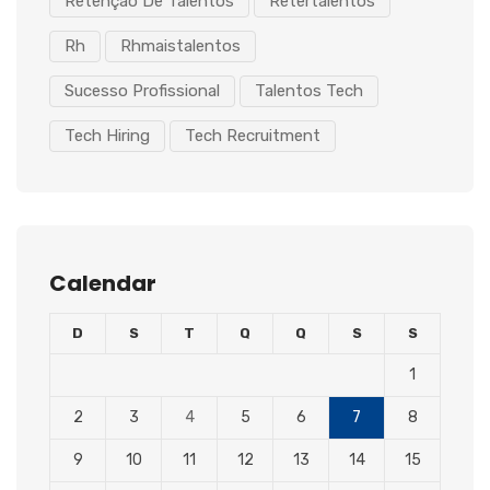
Retenção De Talentos
Retertalentos
Rh
Rhmaistalentos
Sucesso Profissional
Talentos Tech
Tech Hiring
Tech Recruitment
Calendar
D
S
T
Q
Q
S
S
1
2
3
4
5
6
7
8
9
10
11
12
13
14
15