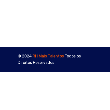
Como Entrar na Área de RH Sem Experiência: O
Mercado Fecha Portas, Mas Você Pode Criar a Sua
Retorno ou Feedback? Você Sabe a Diferença e Está
Preparado para Receber os Dois?
© 2024
RH Mais Talentos
Todos os
Direitos Reservados