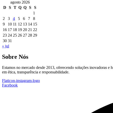
agosto 2026
D
S
T
Q
Q
S
S
1
2
3
4
5
6
7
8
9
10
11
12
13
14
15
16
17
18
19
20
21
22
23
24
25
26
27
28
29
30
31
« jul
Sobre Nós
Estamos no mercado desde 2013, oferecendo soluções inovadoras e h
em ética, transparência e responsabilidade.
Flaticon-instagram-logo
Facebook