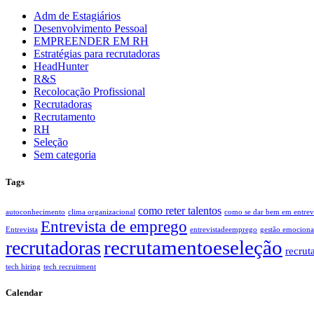
Adm de Estagiários
Desenvolvimento Pessoal
EMPREENDER EM RH
Estratégias para recrutadoras
HeadHunter
R&S
Recolocação Profissional
Recrutadoras
Recrutamento
RH
Seleção
Sem categoria
Tags
como reter talentos
autoconhecimento
clima organizacional
como se dar bem em entrevi
Entrevista de emprego
Entrevista
entrevistadeemprego
gestão emociona
recrutamentoeseleção
recrutadoras
recrut
tech hiring
tech recruitment
Calendar