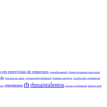
 em entrevistas de empregos
consultorasemrh
desenvolvimento emocional
ção
pesquisa de clima
prepararçãoprofissional
primeiro emprego
recolocação profissional
rh
rhmaistalentos
retertalentos
ntos
sucesso profissional
talentos tech