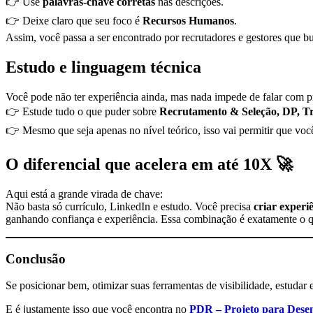
👉 Use
palavras-chave corretas
nas descrições.
👉 Deixe claro que seu foco é
Recursos Humanos
.
Assim, você passa a ser encontrado por recrutadores e gestores que bu
Estudo e linguagem técnica
Você pode não ter experiência ainda, mas nada impede de falar com p
👉 Estude tudo o que puder sobre
Recrutamento & Seleção, DP, T
👉 Mesmo que seja apenas no nível teórico, isso vai permitir que vo
O diferencial que acelera em até 10X 🚀
Aqui está a grande virada de chave:
Não basta só currículo, LinkedIn e estudo. Você precisa
criar experi
ganhando confiança e experiência. Essa combinação é exatamente o q
Conclusão
Se posicionar bem, otimizar suas ferramentas de visibilidade, estudar
E é justamente isso que você encontra no
PDR – Projeto para Dese