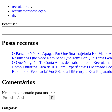
recrutadoras
,
recrutamentoeseleção
,
rh
,
Pesquisar
Posts recentes
O Passado Não Se Apaga: Por Que Sua Trajetória É o Maior At
Resultados Que Você Nem Sabe Que Tem: Por Que Tanta Gent
O Que Ninguém Te Conta Antes de Trabalhar com Recrutamen
Como Entrar na Área de RH Sem Experiência: O Mercado Fech
Retorno ou Feedback? Você Sabe a Diferença e Está Preparado
Comentários
Nenhum comentário para mostrar.
Categorias