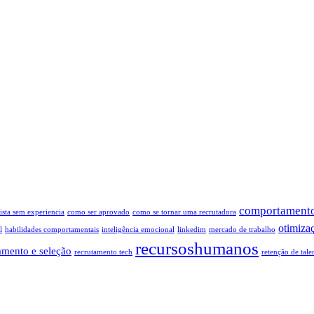
comportamento
sta sem experiencia
como ser aprovado
como se tornar uma recrutadora
otimiza
l
habilidades comportamentais
inteligência emocional
linkedim
mercado de trabalho
recursoshumanos
amento e seleção
recrutamento tech
retenção de tale