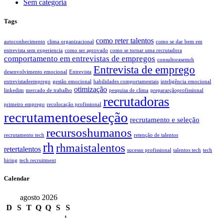
Sem categoria
Tags
como reter talentos
autoconhecimento
clima organizacional
como se dar bem em
entrevista sem experiencia
como ser aprovado
como se tornar uma recrutadora
comportamento em entrevistas de empregos
consultorasemrh
Entrevista de emprego
desenvolvimento emocional
Entrevista
entrevistadeemprego
gestão emocional
habilidades comportamentais
inteligência emocional
otimização
linkedim
mercado de trabalho
pesquisa de clima
prepararçãoprofissional
recrutadoras
primeiro emprego
recolocação profissional
recrutamentoeseleção
recrutamento e seleção
recursoshumanos
recrutamento tech
retenção de talentos
rh
rhmaistalentos
retertalentos
sucesso profissional
talentos tech
tech
hiring
tech recruitment
Calendar
agosto 2026
D
S
T
Q
Q
S
S