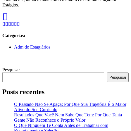
Estágios.
Categorias:
Adm de Estagiários
Pesquisar
Pesquisar
Posts recentes
O Passado Não Se Apaga: Por Que Sua Trajetória É o Maior
Ativo do Seu Currículo
Resultados Que Você Nem Sabe Que Tem: Por Que Tanta
Gente Não Reconhece o Próprio Valor
O Que Ninguém Te Conta Antes de Trabalhar com
Recrutamento e Seleção