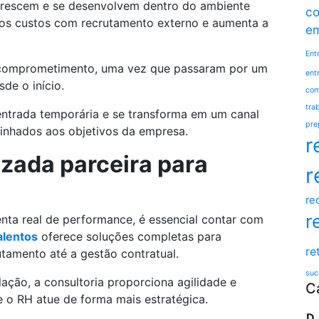
 crescem e se desenvolvem dentro do ambiente
co
 os custos com recrutamento externo e aumenta a
e
Ent
r comprometimento, uma vez que passaram por um
ent
de o início.
com
tra
entrada temporária e se transforma em um canal
pre
linhados aos objetivos da empresa.
r
izada parceira para
r
re
r
nta real de performance, é essencial contar com
alentos
oferece soluções completas para
re
utamento até a gestão contratual.
suc
ação, a consultoria proporciona agilidade e
C
e o RH atue de forma mais estratégica.
D