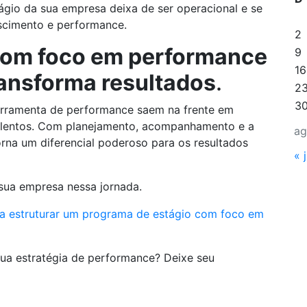
gio da sua empresa deixa de ser operacional e se
escimento e performance.
2
com foco em performance
9
16
ransforma resultados
.
2
3
rramenta de performance saem na frente em
talentos. Com planejamento, acompanhamento e a
ag
orna um diferencial poderoso para os resultados
« j
 sua empresa nessa jornada.
ra estruturar um programa de estágio com foco em
 sua estratégia de performance? Deixe seu