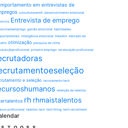
mportamento em entrevistas de
mpregos
consultorasemrh
desenvolvimento emocional
Entrevista de emprego
revista
revistadeemprego
gestão emocional
habilidades
portamentais
inteligência emocional
linkedim
mercado de
otimização
balho
pesquisa de clima
pararçãoprofissional
primeiro emprego
recolocação profissional
ecrutadoras
ecrutamentoeseleção
crutamento e seleção
recrutamento tech
ecursoshumanos
retenção de talentos
rh
rhmaistalentos
tertalentos
esso profissional
talentos tech
tech hiring
tech recruitment
alendar
S
T
Q
Q
S
S