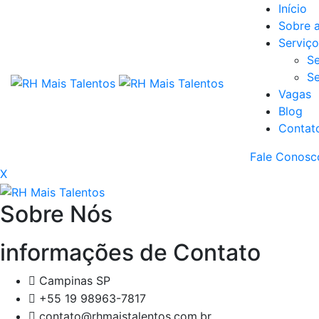
Início
Sobre 
Serviço
Se
Se
Vagas
Blog
Contat
Fale Conosc
X
Sobre Nós
informações de Contato
Campinas SP
+55 19 98963-7817
contato@rhmaistalentos.com.br