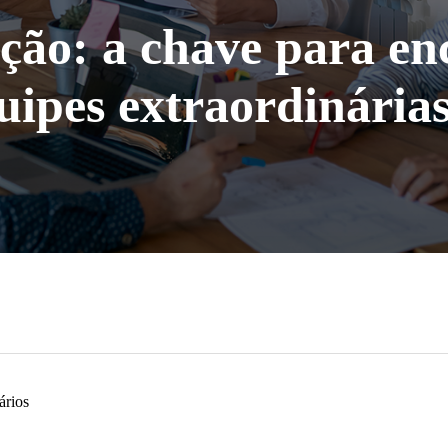
ão: a chave para enc
quipes extraordinária
ários