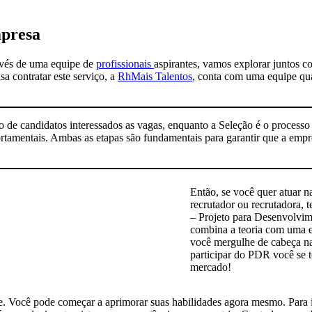
mpresa
avés de uma equipe de
profissionais
aspirantes, vamos explorar juntos 
a contratar este serviço, a
RhMais Talentos
, conta com uma equipe qua
ão de candidatos interessados as vagas, enquanto a Seleção é o process
rtamentais. Ambas as etapas são fundamentais para garantir que a empre
Então, se você quer atuar 
recrutador ou recrutadora, 
– Projeto para Desenvolvi
combina a teoria com uma ex
você mergulhe de cabeça na 
participar do PDR você se 
mercado!
e. Você pode começar a aprimorar suas habilidades agora mesmo. Para 