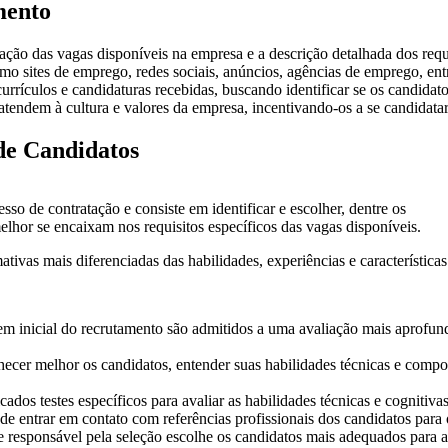
mento
ção das vagas disponíveis na empresa e a descrição detalhada dos requi
mo sites de emprego, redes sociais, anúncios, agências de emprego, entre
s currículos e candidaturas recebidas, buscando identificar se os candida
 atendem à cultura e valores da empresa, incentivando-os a se candidata
 de Candidatos
so de contratação e consiste em identificar e escolher, dentre os
lhor se encaixam nos requisitos específicos das vagas disponíveis.
tivas mais diferenciadas das habilidades, experiências e características
m inicial do recrutamento são admitidos a uma avaliação mais aprofunda
hecer melhor os candidatos, entender suas habilidades técnicas e comport
os testes específicos para avaliar as habilidades técnicas e cognitiva
 entrar em contato com referências profissionais dos candidatos para o
e responsável pela seleção escolhe os candidatos mais adequados para as