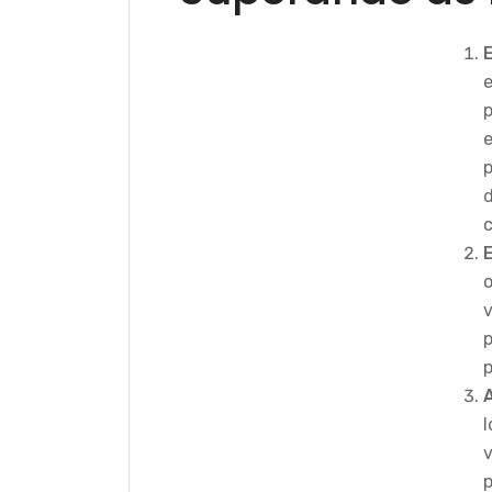
c
v
p
p
I
p