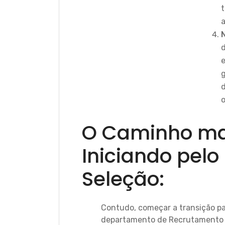
t
e
g
o
O Caminho mai
Iniciando pel
Seleção:
Contudo, começar a transição pa
departamento de Recrutamento 