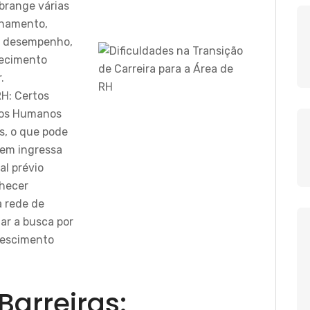
abrange várias
inamento,
e desempenho,
hecimento
.
RH: Certos
sos Humanos
s, o que pode
uem ingressa
al prévio
hecer
a rede de
ar a busca por
rescimento
arreiras: