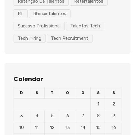
Retenção De Talentos
Retertalentos
Rh
Rhmaistalentos
Sucesso Profissional
Talentos Tech
Tech Hiring
Tech Recruitment
Calendar
D
S
T
Q
Q
S
S
1
2
3
4
5
6
7
8
9
10
11
12
13
14
15
16