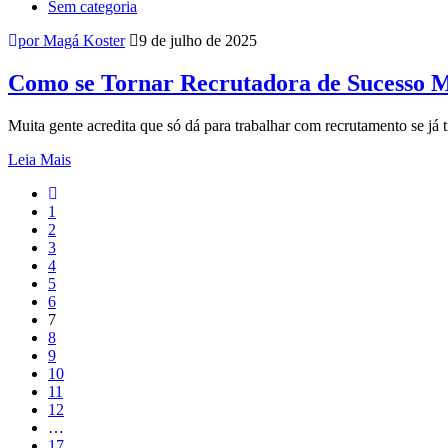
Sem categoria
por Magá Koster
9 de julho de 2025
Como se Tornar Recrutadora de Sucesso 
Muita gente acredita que só dá para trabalhar com recrutamento se já
Leia Mais
1
2
3
4
5
6
7
8
9
10
11
12
…
17