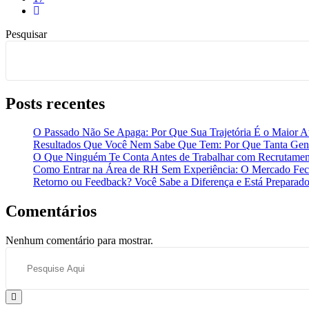
Pesquisar
Posts recentes
O Passado Não Se Apaga: Por Que Sua Trajetória É o Maior At
Resultados Que Você Nem Sabe Que Tem: Por Que Tanta Gent
O Que Ninguém Te Conta Antes de Trabalhar com Recrutamen
Como Entrar na Área de RH Sem Experiência: O Mercado Fech
Retorno ou Feedback? Você Sabe a Diferença e Está Preparado
Comentários
Nenhum comentário para mostrar.